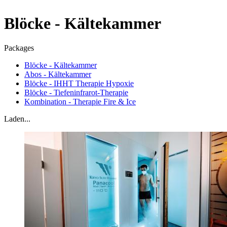
Blöcke - Kältekammer
Packages
Blöcke - Kältekammer
Abos - Kältekammer
Blöcke - IHHT Therapie Hypoxie
Blöcke - Tiefeninfrarot-Therapie
Kombination - Therapie Fire & Ice
Laden...