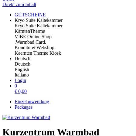
Direkt zum Inhalt
GUTSCHEINE
Kryo Suite Kältekammer
Kryo Suite Kältekammer
KärntenTherme
VIBE Online Shop
.Warmbad Card.
Konditorei Webshop
Kaernten Therme Kiosk
Deutsch
Deutsch
English
Italiano
Login
0
€
0,00
Einzelanwendung
Packages
Kurzentrum Warmbad