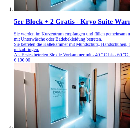
5er Block + 2 Gratis - Kryo Suite W
Sie werden im Kurzentrum empfangen und füllen gemeinsam mit
mit Unterwäsche oder Badebekleidung betreten.
Sie betreten die Kältekammer mit Mundschutz, Handschuhen, 
mitzubringen.
Als Erstes betreten Sie die Vorkammer mit - 40 ° C bis - 60 °C
€
190,00