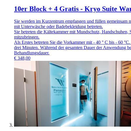
10er Block + 4 Gratis - Kryo Suite 
Sie werden im Kurzentrum empfangen und füllen gemeinsam mit
mit Unterwäsche oder Badebekleidung betreten.
Sie betreten die Kältekammer mit Mundschutz, Handschuhen, 
mitzubringen.
Als Erstes betreten Sie die Vorkammer mit - 40 ° C bis - 60 °
drei Minuten. Während der gesamten Dauer der Anwendung befi
Behandlungsdauer.
€
348,00