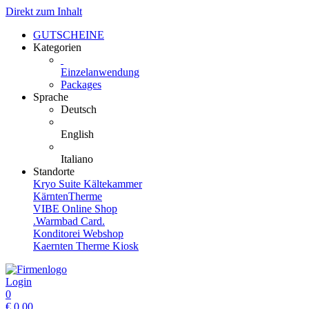
Direkt zum Inhalt
GUTSCHEINE
Kategorien
Einzelanwendung
Packages
Sprache
Deutsch
English
Italiano
Standorte
Kryo Suite Kältekammer
KärntenTherme
VIBE Online Shop
.Warmbad Card.
Konditorei Webshop
Kaernten Therme Kiosk
Login
0
€
0,00