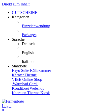
Direkt zum Inhalt
GUTSCHEINE
Kategorien
Einzelanwendung
Packages
Sprache
Deutsch
English
Italiano
Standorte
Kryo Suite Kältekammer
KärntenTherme
VIBE Online Shop
.Warmbad Card.
Konditorei Webshop
Kaernten Therme Kiosk
Login
0