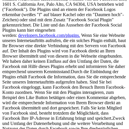
1601 S. California Ave, Palo Alto, CA 94304, USA betrieben wird
("Facebook"). Die Plugins sind an einem der Facebook Logos
erkennbar (weißes "f" auf blauer Kachel oder ein "Daumen hoch"-
Zeichen) oder sind mit dem Zusatz "Facebook Social Plugin"
gekennzeichnet. Die Liste und das Aussehen der Facebook Social
Plugins kann hier eingesehen
werden:
developers.facebook.com/plugins.
Wenn Sie eine Webseite
unseres Internetauftritts aufrufen, die ein solches Plugin enthält, baut
Ihr Browser eine direkte Verbindung mit den Servern von Facebook
auf. Der Inhalt des Plugins wird von Facebook direkt an Ihren
Browser übermittelt und von diesem in die Webseite eingebunden.
Wir haben daher keinen Einfluss auf den Umfang der Daten, die
Facebook mit Hilfe dieses Plugins erhebt und informieren Sie daher
entsprechend unserem Kenntnisstand:Durch die Einbindung der
Plugins erhält Facebook die Information, dass Sie die entsprechende
Seite unseres Internetauftritts aufgerufen haben. Sind Sie bei
Facebook eingeloggt, kann Facebook den Besuch Ihrem Facebook-
Konto zuordnen. Wenn Sie mit den Plugins interagieren, zum
Beispiel den Like Button betätigen oder einen Kommentar abgeben,
wird die entsprechende Information von Ihrem Browser direkt an
Facebook übermittelt und dort gespeichert. Falls Sie kein Mitglied
von Facebook sind, besteht trotzdem die Möglichkeit, dass
Facebook Ihre IP-Adresse in Erfahrung bringt und speichert.Zweck
und Umfang der Datenerhebung und die weitere Verarbeitung und
Nutzung der Daten durch Facebook sowie Ihre diesbezüglichen