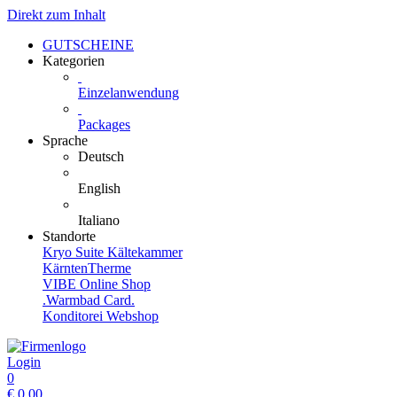
Direkt zum Inhalt
GUTSCHEINE
Kategorien
Einzelanwendung
Packages
Sprache
Deutsch
English
Italiano
Standorte
Kryo Suite Kältekammer
KärntenTherme
VIBE Online Shop
.Warmbad Card.
Konditorei Webshop
Login
0
€
0,00