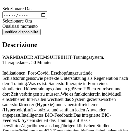
Selezionare Data
Selezionare Ora
Qualsiasi momento
Verifica disponibilità
Descrizione
WARMBADER ATEMSUITEIHHT-Trainingssystem,
Therapiedauer: 50 Minuten
Indikationen: Post-Covid, Erschöpfungszustände,
Schlafstörungensowie perfekte Unterstützung als Regeneration nach
dem Training.Was es ist: Sauerstofftherapie in Form eines
simulierten Höhentrainings,ohne in größere Höhen zu reisen und
dort Zeit verbringen zu müssen.Wie es funktioniert:In individuell
einstellbaren Intervallen wechselt das System gezieltzwischen
sauerstoffärmerer (Hypoxie) und sauerstoffreicherer
(Hyperoxie)Luft – präzise und sanft an jeden Anwender
angepasst.Intelligentes BIO-Feedback:Das integrierte BIO-
Feedback-System steuert das Training auf Basis
bewährterAlgorithmen aus langjährigen klinischen Studien.
Sauerstoffsättigung undO2-Konzentration bleiben dabei jederzeit im