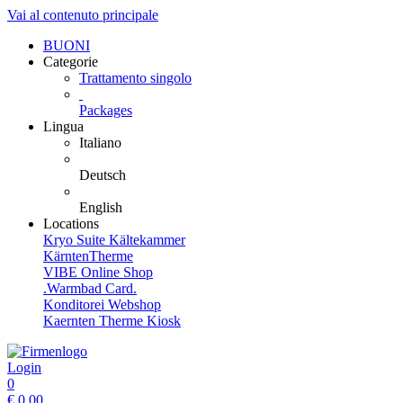
Vai al contenuto principale
BUONI
Categorie
Trattamento singolo
Packages
Lingua
Italiano
Deutsch
English
Locations
Kryo Suite Kältekammer
KärntenTherme
VIBE Online Shop
.Warmbad Card.
Konditorei Webshop
Kaernten Therme Kiosk
Login
0
€
0,00