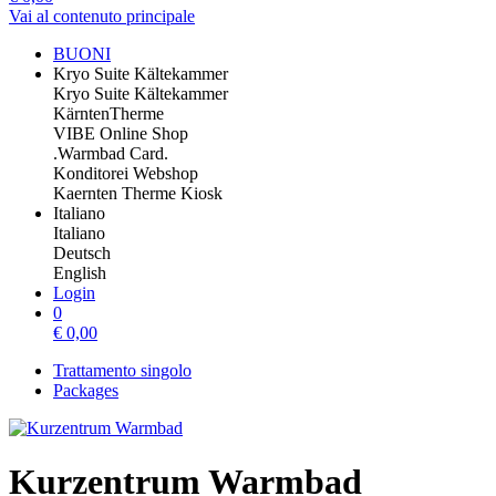
Vai al contenuto principale
BUONI
Kryo Suite Kältekammer
Kryo Suite Kältekammer
KärntenTherme
VIBE Online Shop
.Warmbad Card.
Konditorei Webshop
Kaernten Therme Kiosk
Italiano
Italiano
Deutsch
English
Login
0
€
0,00
Trattamento singolo
Packages
Kurzentrum Warmbad