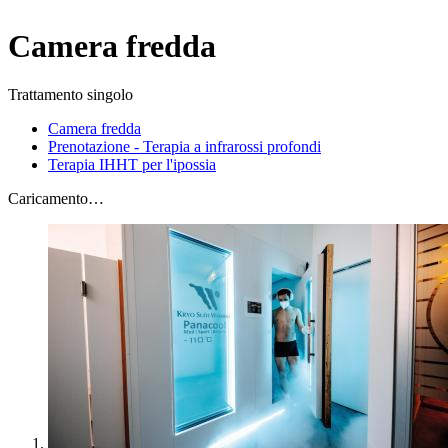
Camera fredda
Trattamento singolo
Camera fredda
Prenotazione - Terapia a infrarossi profondi
Terapia IHHT per l'ipossia
Caricamento…