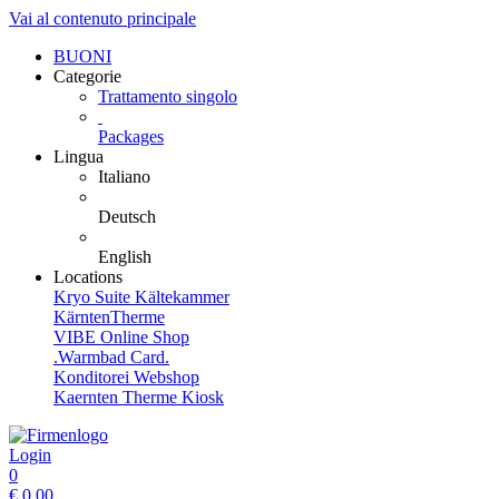
Vai al contenuto principale
BUONI
Categorie
Trattamento singolo
Packages
Lingua
Italiano
Deutsch
English
Locations
Kryo Suite Kältekammer
KärntenTherme
VIBE Online Shop
.Warmbad Card.
Konditorei Webshop
Kaernten Therme Kiosk
Login
0
€
0,00