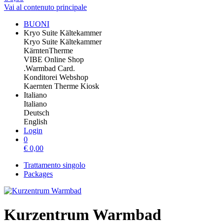
Vai al contenuto principale
BUONI
Kryo Suite Kältekammer
Kryo Suite Kältekammer
KärntenTherme
VIBE Online Shop
.Warmbad Card.
Konditorei Webshop
Kaernten Therme Kiosk
Italiano
Italiano
Deutsch
English
Login
0
€
0,00
Trattamento singolo
Packages
Kurzentrum Warmbad