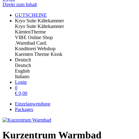
Direkt zum Inhalt
GUTSCHEINE
Kryo Suite Kältekammer
Kryo Suite Kältekammer
KärntenTherme
VIBE Online Shop
.Warmbad Card.
Konditorei Webshop
Kaernten Therme Kiosk
Deutsch
Deutsch
English
Italiano
Login
0
€
0,00
Einzelanwendung
Packages
Kurzentrum Warmbad