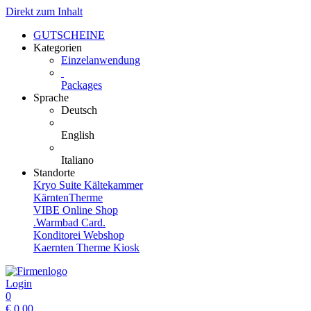
Direkt zum Inhalt
GUTSCHEINE
Kategorien
Einzelanwendung
Packages
Sprache
Deutsch
English
Italiano
Standorte
Kryo Suite Kältekammer
KärntenTherme
VIBE Online Shop
.Warmbad Card.
Konditorei Webshop
Kaernten Therme Kiosk
Login
0
€
0,00