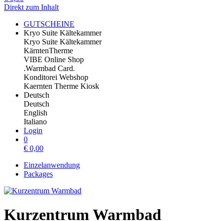
Direkt zum Inhalt
GUTSCHEINE
Kryo Suite Kältekammer
Kryo Suite Kältekammer
KärntenTherme
VIBE Online Shop
.Warmbad Card.
Konditorei Webshop
Kaernten Therme Kiosk
Deutsch
Deutsch
English
Italiano
Login
0
€
0,00
Einzelanwendung
Packages
Kurzentrum Warmbad