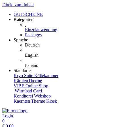
Direkt zum Inhalt
GUTSCHEINE
Kategorien
Einzelanwendung
Packages
Sprache
Deutsch
English
Italiano
Standorte
Kryo Suite Kältekammer
KärntenTherme
VIBE Online Shop
.Warmbad Card.
Konditorei Webshop
Kaernten Therme Kiosk
Login
0
€
0,00